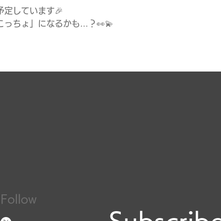
定しています🎉
っちょ」になるかも…？👀💫
Follow