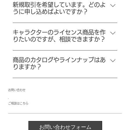
OEM・企画製作も承っております。まずはお問
新規取引を希望しています。どのよ
い合わせフォームまたはメールよりご相談内容を
うに申し込めばよいですか？
お聞かせください。
新規取引をご希望の企業様は、「会社名」「ご担
当者様名」「ご連絡先」「ご希望の取引内容」な
キャラクターのライセンス商品を作
どを明記のうえ、お問い合わせフォームよりご連
りたいのですが、相談できますか？
絡ください。内容を確認次第、担当よりご連絡い
弊社ではライセンス商品やコラボレーション商品
たします。
の製作実績もございます。まずは企画内容やご希
商品のカタログやラインナップはあ
望をお伺いした上で、対応可否を含めてご案内い
りますか？
たしますので、お気軽にご相談ください。
法人様向けに商品カタログ（PDF）をご用意して
おります。ご希望の方はお問い合わせフォームよ
お問い合わせ
りご請求ください。
​ご相談はこちら
お問い合わせフォーム