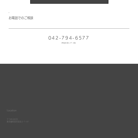
​お電話でのご相談
042-794-6577
(平日9:00〜17：00）
Location
〒194-0035
​東京都町田市忠生3−1−91