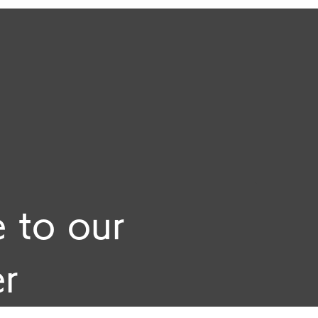
 to our 
er